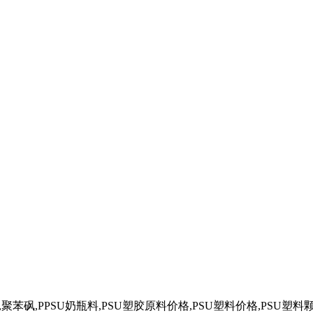
奶瓶,聚苯砜,PPSU奶瓶料,PSU塑胶原料价格,PSU塑料价格,PSU塑料颗粒