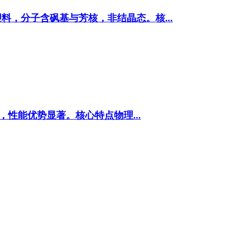
料，分子含砜基与芳核，非结晶态。核...
℃，性能优势显著。核心特点物理...