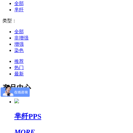
全部
芈纤
类型：
全部
非增强
增强
染色
推荐
热门
最新
产品中心
芈纤PPS
MORE