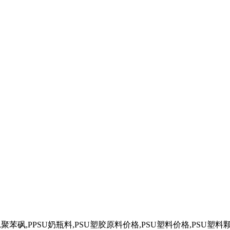
奶瓶,聚苯砜,PPSU奶瓶料,PSU塑胶原料价格,PSU塑料价格,PSU塑料颗粒