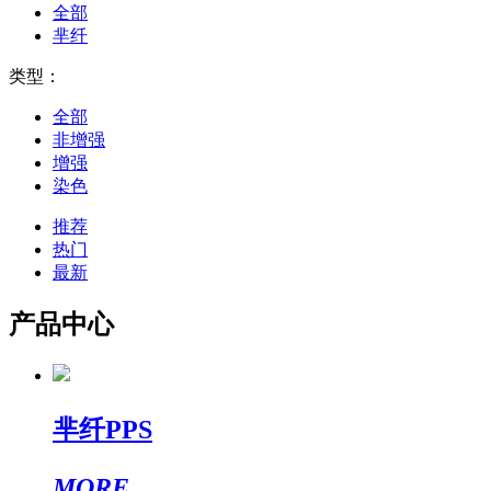
全部
芈纤
类型：
全部
非增强
增强
染色
推荐
热门
最新
产品中心
芈纤PPS
MORE