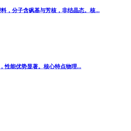
料，分子含砜基与芳核，非结晶态。核...
℃，性能优势显著。核心特点物理...