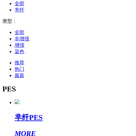
全部
芈纤
类型：
全部
非增强
增强
染色
推荐
热门
最新
PES
芈纤PES
MORE