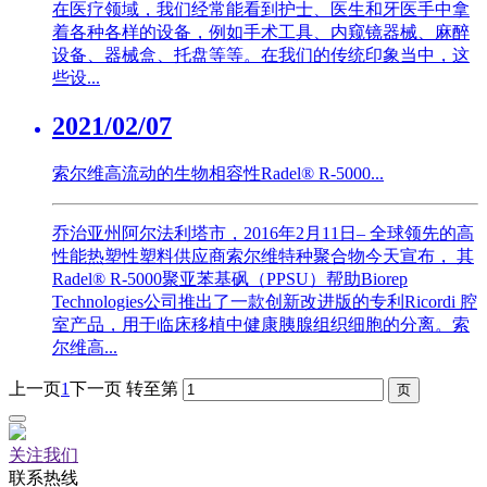
在医疗领域，我们经常能看到护士、医生和牙医手中拿
着各种各样的设备，例如手术工具、内窥镜器械、麻醉
设备、器械盒、托盘等等。在我们的传统印象当中，这
些设...
2021/02/07
索尔维高流动的生物相容性Radel® R-5000...
乔治亚州阿尔法利塔市，2016年2月11日– 全球领先的高
性能热塑性塑料供应商索尔维特种聚合物今天宣布， 其
Radel® R-5000聚亚苯基砜（PPSU）帮助Biorep
Technologies公司推出了一款创新改进版的专利Ricordi 腔
室产品，用于临床移植中健康胰腺组织细胞的分离。索
尔维高...
上一页
1
下一页
转至第
关注我们
联系热线